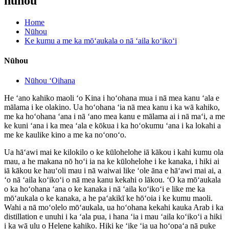
nūhou
Home
Nūhou
Ke kumu a me ka mōʻaukala o nā ʻaila koʻikoʻi
Nūhou
Nūhou ʻOihana
He ʻano kahiko maoli ʻo Kina i hoʻohana mua i nā mea kanu ʻala e
mālama i ke olakino. Ua hoʻohana ʻia nā mea kanu i ka wā kahiko,
me ka hoʻohana ʻana i nā ʻano mea kanu e mālama ai i nā maʻi, a me
ke kuni ʻana i ka mea ʻala e kōkua i ka hoʻokumu ʻana i ka lokahi a
me ke kaulike kino a me ka noʻonoʻo.
Ua hāʻawi mai ke kilokilo o ke kūlohelohe iā kākou i kahi kumu ola
mau, a he makana nō hoʻi ia na ke kūlohelohe i ke kanaka, i hiki ai
iā kākou ke hauʻoli mau i nā waiwai like ʻole āna e hāʻawi mai ai, a
ʻo nā ʻaila koʻikoʻi o nā mea kanu kekahi o lākou. ʻO ka mōʻaukala
o ka hoʻohana ʻana o ke kanaka i nā ʻaila koʻikoʻi e like me ka
mōʻaukala o ke kanaka, a he paʻakikī ke hōʻoia i ke kumu maoli.
Wahi a nā moʻolelo mōʻaukala, ua hoʻohana kekahi kauka Arab i ka
distillation e unuhi i ka ʻala pua, i hana ʻia i mau ʻaila koʻikoʻi a hiki
i ka wā ulu o Helene kahiko. Hiki ke ʻike ʻia ua hoʻopaʻa nā puke