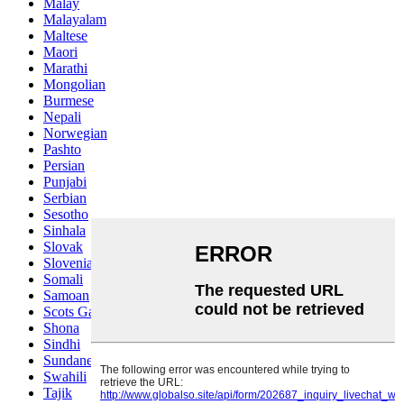
Malay
Malayalam
Maltese
Maori
Marathi
Mongolian
Burmese
Nepali
Norwegian
Pashto
Persian
Punjabi
Serbian
Sesotho
Sinhala
Slovak
Slovenian
Somali
Samoan
Scots Gaelic
Shona
Sindhi
Sundanese
Swahili
Tajik