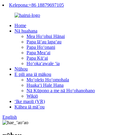
Kelepona:+86 18879697105
Home
Nā huahana
Mea Hoʻohui Hānai
Papa lāʻau lapaʻau
Papa Hoʻonani
Papa Meaʻai
Papa Kūʻai
Hoʻokaʻawale ʻia
Nūhou
E pili ana iā mākou
Moʻolelo Hoʻomohala
Huakaʻi Hale Hana
Nā Kūpono a me nā Hoʻohanohano
Wikiō
ʻIke maoli (VR)
Kāhea iā mā˚ou
English