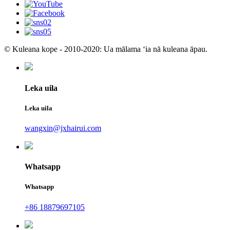
© Kuleana kope - 2010-2020: Ua mālama ʻia nā kuleana āpau.
Leka uila
Leka uila
wangxin@jxhairui.com
Whatsapp
Whatsapp
+86 18879697105