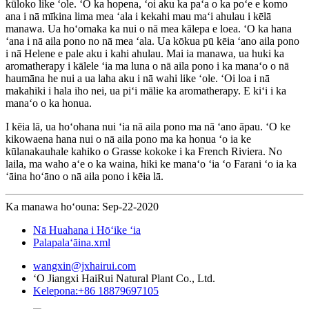
kūloko like ʻole. ʻO ka hopena, ʻoi aku ka paʻa o ka poʻe e komo
ana i nā mīkina lima mea ʻala i kekahi mau maʻi ahulau i kēlā
manawa. Ua hoʻomaka ka nui o nā mea kālepa e loea. ʻO ka hana
ʻana i nā aila pono no nā mea ʻala. Ua kōkua pū kēia ʻano aila pono
i nā Helene e pale aku i kahi ahulau. Mai ia manawa, ua huki ka
aromatherapy i kālele ʻia ma luna o nā aila pono i ka manaʻo o nā
haumāna he nui a ua laha aku i nā wahi like ʻole. ʻOi loa i nā
makahiki i hala iho nei, ua piʻi mālie ka aromatherapy. E kiʻi i ka
manaʻo o ka honua.
I kēia lā, ua hoʻohana nui ʻia nā aila pono ma nā ʻano āpau. ʻO ke
kikowaena hana nui o nā aila pono ma ka honua ʻo ia ke
kūlanakauhale kahiko o Grasse kokoke i ka French Riviera. No
laila, ma waho aʻe o ka waina, hiki ke manaʻo ʻia ʻo Farani ʻo ia ka
ʻāina hoʻāno o nā aila pono i kēia lā.
Ka manawa hoʻouna: Sep-22-2020
Nā Huahana i Hōʻike ʻia
Palapalaʻāina.xml
wangxin@jxhairui.com
ʻO Jiangxi HaiRui Natural Plant Co., Ltd.
Kelepona:+86 18879697105