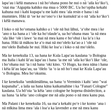
lapaʻau i kēlā manawa i nā hoʻohana pono he nui o nā ʻaila koʻikoʻi,
ʻoiai ma ʻAigupita kahiko ma mua o 5000 BC. Ua hoʻopiha kekahi
kahuna nui i kahi kupapaʻu me kahi mea ʻala resin e hana i nā
mummies. Hiki iā ʻoe ke noʻonoʻo i ke kumukūʻai o nā ʻaila koʻikoʻi
i kēlā manawa.
I loko o nā hoʻomana kahiko a i ʻole nā ​​​​hui lāhui, ʻaʻohe mea i ke
ʻano o ka hana a i ʻole ka hoʻolauleʻa, ua hoʻohana mau ʻia nā mea
ʻala like ʻole i lawe ʻia mai nā mea kanu e hoʻohui i ka laʻa i ka
hana. Hiki iā mākou ke aʻo mai nā moʻolelo kaʻao a i ʻole nā ​​​​
moʻolelo Baibala he nui. Hiki ke loaʻa i loko o nā moʻolelo.
Ma ke kenekulia 13, ua hana ke Kula Lapaʻau kaulana ʻo Bologna
ma Italia i kahi lāʻau lapaʻau i hana ʻia me nā ʻaila koʻikoʻi like ʻole,
i hoʻohana nui ʻia i nā hana ʻoki kino. ʻO Hugo, ka mea nāna i hana
i kēia lāʻau lapaʻau, ua ʻōlelo ʻia ʻo ia nō hoʻi mai ke Kula Lapaʻau
ʻo Bologna. Mea hoʻokumu.
I ke kenekulia ʻumikūmālima, ua hana ʻo Verminis i kahi ʻano "wai
kupanaha", a laila ua hana kāna kaikamahine i ka "Fanari Cologne"
kaulana. Ua hōʻoia ʻia kēia ʻano cologne he hopena disinfection, a
ua hana ʻia kēia ʻano cologne me nā aila pono o nā mea kanu pua.
Ma Palani i ke kenekulia 16, ua maʻa kekahi poʻe i ke komo ʻana i
nā mīkina lima mea ʻala i loaʻa ka lavender a me nā mea kanu