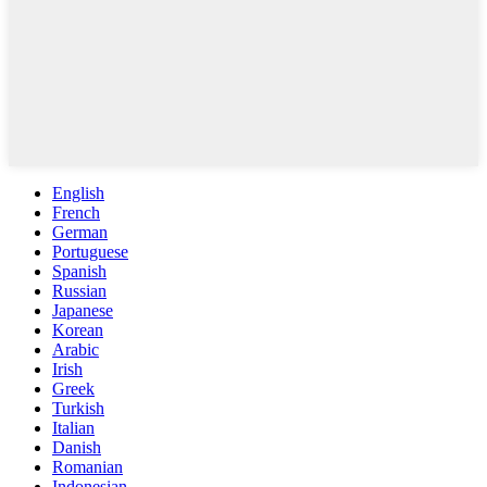
English
French
German
Portuguese
Spanish
Russian
Japanese
Korean
Arabic
Irish
Greek
Turkish
Italian
Danish
Romanian
Indonesian