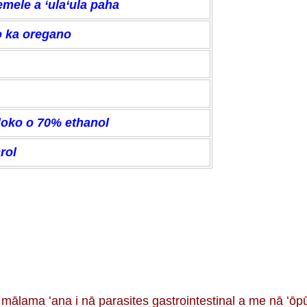
emele a ʻulaʻula paha
o ka oregano
 loko o 70% ethanol
rol
 I ka mālama ʻana i nā parasites gastrointestinal a me nā 