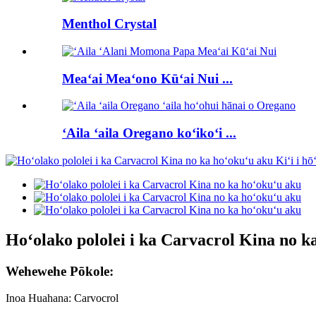
Menthol Crystal
Meaʻai Meaʻono Kūʻai Nui ...
ʻAila ʻaila Oregano koʻikoʻi ...
Hoʻolako pololei i ka Carvacrol Kina no k
Wehewehe Pōkole:
Inoa Huahana: Carvocrol