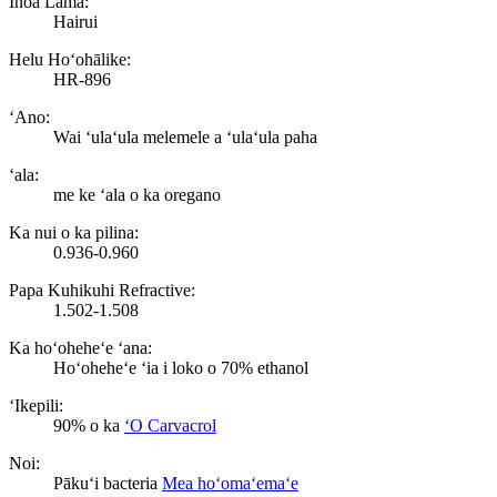
Inoa Lama:
Hairui
Helu Hoʻohālike:
HR-896
ʻAno:
Wai ʻulaʻula melemele a ʻulaʻula paha
ʻala:
me ke ʻala o ka oregano
Ka nui o ka pilina:
0.936-0.960
Papa Kuhikuhi Refractive:
1.502-1.508
Ka hoʻoheheʻe ʻana:
Hoʻoheheʻe ʻia i loko o 70% ethanol
ʻIkepili:
90% o ka
ʻO Carvacrol
Noi:
Pākuʻi bacteria
Mea hoʻomaʻemaʻe