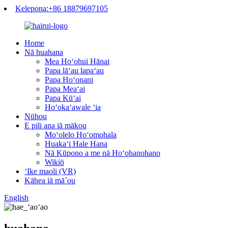
Kelepona:+86 18879697105
Home
Nā huahana
Mea Hoʻohui Hānai
Papa lāʻau lapaʻau
Papa Hoʻonani
Papa Meaʻai
Papa Kūʻai
Hoʻokaʻawale ʻia
Nūhou
E pili ana iā mākou
Moʻolelo Hoʻomohala
Huakaʻi Hale Hana
Nā Kūpono a me nā Hoʻohanohano
Wikiō
ʻIke maoli (VR)
Kāhea iā mā˚ou
English