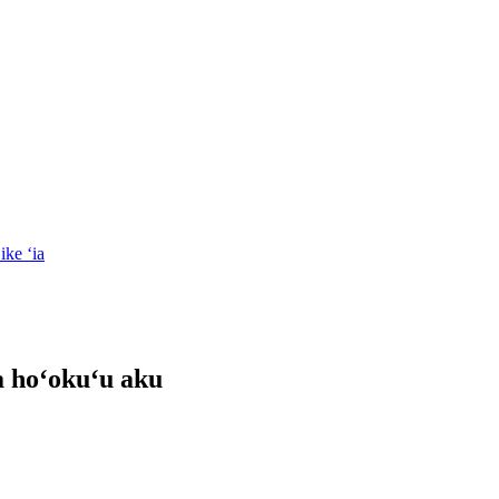
a hoʻokuʻu aku