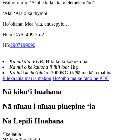
Waihoʻoluʻu: ʻAʻohe kala i ka melemele māmā
ʻAla: ʻAla o ka thymol
Hoʻohana: Mea ʻala, antisepyic…
Helu CAS: 499-75-2
HS:
2907199090
Kumukūʻai FOB:
Hiki ke kūkākūkā ʻia
Ka nui o ke kauoha liʻiliʻi loa:
1kg
Ka hiki ke hoʻolako:
2000KG i kēlā me kēia mahina
E leka uila mai iā mākou
Hoʻoiho ma ke ʻano he PDF
Nā kikoʻī huahana
Nā nīnau i nīnau pinepine ʻia
Nā Lepili Huahana
ʻIke laulā
Nā kikoʻī wikiwiki