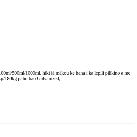
0ml/500ml/1000ml. hiki iā mākou ke hana i ka lepili pilikino a me
50kg/180kg pahu hao Galvanized;