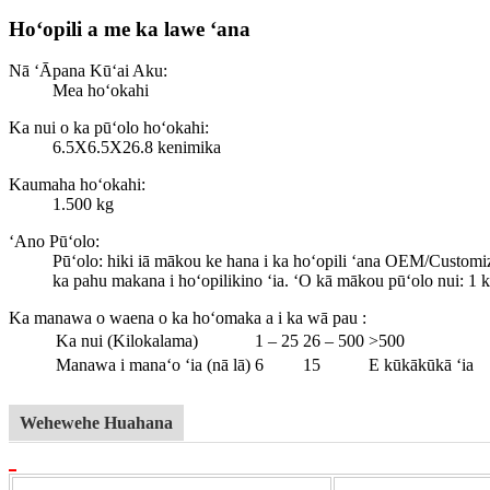
Hoʻopili a me ka lawe ʻana
Nā ʻĀpana Kūʻai Aku:
Mea hoʻokahi
Ka nui o ka pūʻolo hoʻokahi:
6.5X6.5X26.8 kenimika
Kaumaha hoʻokahi:
1.500 kg
ʻAno Pūʻolo:
Pūʻolo: hiki iā mākou ke hana i ka hoʻopili ʻana OEM/Customi
ka pahu makana i hoʻopilikino ʻia. ʻO kā mākou pūʻolo nui: 1 
Ka manawa o waena o ka hoʻomaka a i ka wā pau
:
Ka nui (Kilokalama)
1 – 25
26 – 500
>500
Manawa i manaʻo ʻia (nā lā)
6
15
E kūkākūkā ʻia
Wehewehe Huahana