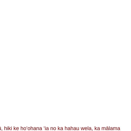
ʻōpū, hiki ke hoʻohana ʻia no ka hahau wela, ka mālama