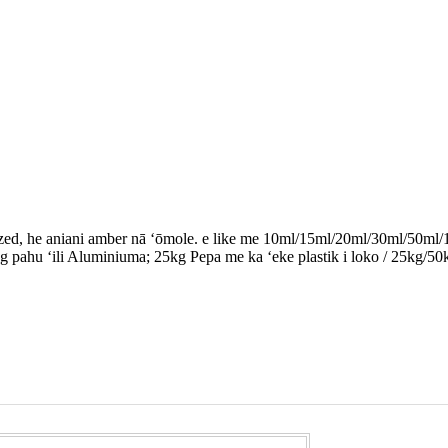
zed, he aniani amber nā ʻōmole. e like me 10ml/15ml/20ml/30ml/50ml/10
kg pahu ʻili Aluminiuma; 25kg Pepa me ka ʻeke plastik i loko / 25kg/