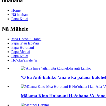
huahana
Home
Nā huahana
Papa Kūʻai
Nā Māhele
Mea Hoʻohui Hānai
Papa lāʻau lapaʻau
Papa Hoʻonani
Papa Meaʻai
Papa Kūʻai
Hoʻokaʻawale ʻia
ʻO ka Anti-kahiko ʻana o ka palaoa kūlohel
Mālama Kino Hoʻonani Hoʻohana ʻAi ʻono.