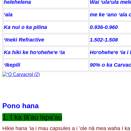
helehelena
Wai ʻulaʻula mel
ʻala
me ke ʻano ʻala 
Ka nui o ka pilina
0.936-0.960
ʻIneki Refractive
1.502-1.508
Ka hiki ke hoʻoheheʻe ʻia
Hoʻoheheʻe ʻia i
ʻIkepili
90% o ka Carvac
Pono hana
1. I ka lāʻau lapaʻau
Hiki
e hana ʻia i mau capsules a i ʻole nā ​​​​​​mea waha