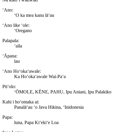
ʻAno:
ʻO ka mea kanu lāʻau
ʻAno like ʻole:
ʻOregano
Palapala:
ʻaila
ʻĀpana:
lau
ʻAno Hoʻokaʻawale:
Ka Hoʻokaʻawale Wai-Paʻa
Pūʻolo:
ʻŌMOLE, KĒNE, PAHU, Ipu Aniani, Ipu Palakiko
Kahi i hoʻomaka ai:
Panalāʻau ʻo Java Hikina, ʻInidonesia
Papa:
luna, Papa Kiʻekiʻe Loa