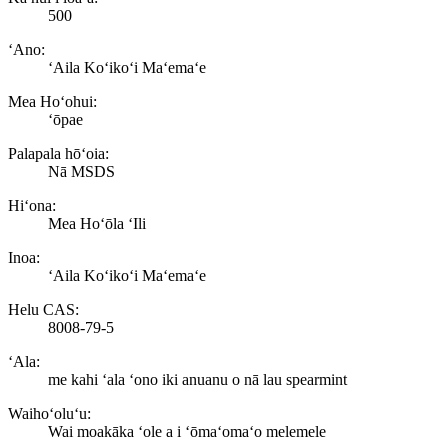
500
ʻAno:
ʻAila Koʻikoʻi Maʻemaʻe
Mea Hoʻohui:
ʻōpae
Palapala hōʻoia:
Nā MSDS
Hiʻona:
Mea Hoʻōla ʻIli
Inoa:
ʻAila Koʻikoʻi Maʻemaʻe
Helu CAS:
8008-79-5
ʻAla:
me kahi ʻala ʻono iki anuanu o nā lau spearmint
Waihoʻoluʻu:
Wai moakāka ʻole a i ʻōmaʻomaʻo melemele