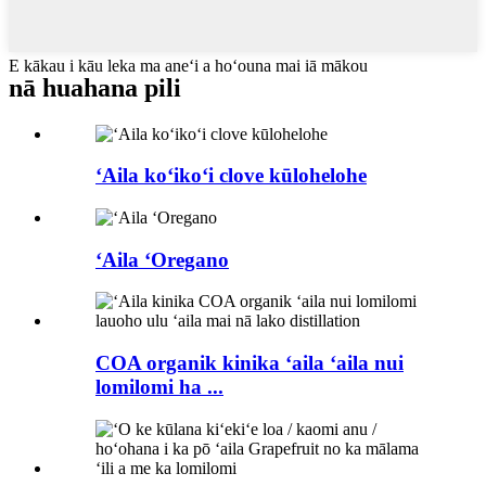
E kākau i kāu leka ma aneʻi a hoʻouna mai iā mākou
nā huahana pili
ʻAila koʻikoʻi clove kūlohelohe
ʻAila ʻOregano
COA organik kinika ʻaila ʻaila nui
lomilomi ha ...