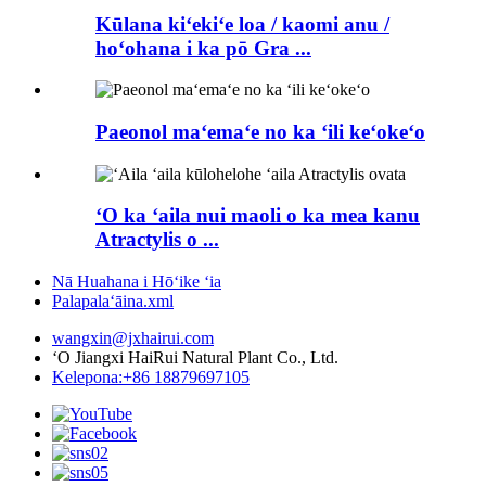
Kūlana kiʻekiʻe loa / kaomi anu /
hoʻohana i ka pō Gra ...
Paeonol maʻemaʻe no ka ʻili keʻokeʻo
ʻO ka ʻaila nui maoli o ka mea kanu
Atractylis o ...
Nā Huahana i Hōʻike ʻia
Palapalaʻāina.xml
wangxin@jxhairui.com
ʻO Jiangxi HaiRui Natural Plant Co., Ltd.
Kelepona:+86 18879697105