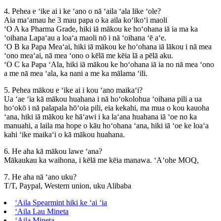
4. Pehea e ʻike ai i ke ʻano o nā ʻaila ʻala like ʻole?
Aia maʻamau he 3 mau papa o ka aila koʻikoʻi maoli
ʻO A ka Pharma Grade, hiki iā mākou ke hoʻohana iā ia ma ka
ʻoihana Lapaʻau a loaʻa maoli nō i nā ʻoihana ʻē aʻe.
ʻO B ka Papa Meaʻai, hiki iā mākou ke hoʻohana iā lākou i nā mea
ʻono meaʻai, nā mea ʻono o kēlā me kēia lā a pēlā aku.
ʻO C ka Papa ʻAla, hiki iā mākou ke hoʻohana iā ia no nā mea ʻono
a me nā mea ʻala, ka nani a me ka mālama ʻili.
5. Pehea mākou e ʻike ai i kou ʻano maikaʻi?
Ua ʻae ʻia kā mākou huahana i nā hoʻokolohua ʻoihana pili a ua
hoʻokō i nā palapala hōʻoia pili, eia kekahi, ma mua o kou kauoha
ʻana, hiki iā mākou ke hāʻawi i ka laʻana huahana iā ʻoe no ka
manuahi, a laila ma hope o kāu hoʻohana ʻana, hiki iā ʻoe ke loaʻa
kahi ʻike maikaʻi o kā mākou huahana.
6. He aha kā mākou lawe ʻana?
Mākaukau ka waihona, i kēlā me kēia manawa. ʻAʻohe MOQ,
7. He aha nā ʻano uku?
T/T, Paypal, Western union, uku Alibaba
ʻAila Spearmint hiki ke ʻai ʻia
ʻAila Lau Mineta
ʻAila Mineta