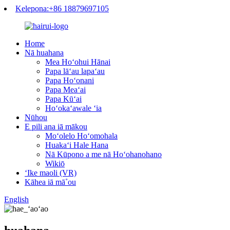
Kelepona:+86 18879697105
Home
Nā huahana
Mea Hoʻohui Hānai
Papa lāʻau lapaʻau
Papa Hoʻonani
Papa Meaʻai
Papa Kūʻai
Hoʻokaʻawale ʻia
Nūhou
E pili ana iā mākou
Moʻolelo Hoʻomohala
Huakaʻi Hale Hana
Nā Kūpono a me nā Hoʻohanohano
Wikiō
ʻIke maoli (VR)
Kāhea iā mā˚ou
English