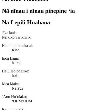
Nā nīnau i nīnau pinepine ʻia
Nā Lepili Huahana
ʻIke laulā
Nā kikoʻī wikiwiki
Kahi i hoʻomaka ai:
Kina
Inoa Lama:
hairui
Helu Hoʻohālike:
hola
Mea Maka:
Nā Pua
ʻAno Hoʻolako:
ʻOEM/ODM
Ka nui i loaʻa: