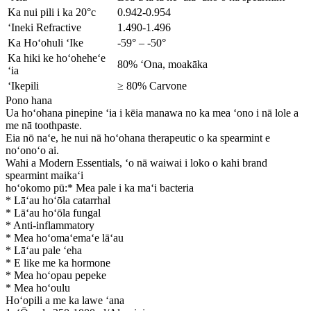
Ka nui pili i ka 20°c
0.942-0.954
ʻIneki Refractive
1.490-1.496
Ka Hoʻohuli ʻIke
-59° – -50°
Ka hiki ke hoʻoheheʻe
80% ʻOna, moakāka
ʻia
ʻIkepili
≥ 80% Carvone
Pono hana
Ua hoʻohana pinepine ʻia i kēia manawa no ka mea ʻono i nā lole a
me nā toothpaste.
Eia nō naʻe, he nui nā hoʻohana therapeutic o ka spearmint e
noʻonoʻo ai.
Wahi a Modern Essentials, ʻo nā waiwai i loko o kahi brand
spearmint maikaʻi
hoʻokomo pū:
* Mea pale i ka maʻi bacteria
* Lāʻau hoʻōla catarrhal
* Lāʻau hoʻōla fungal
* Anti-inflammatory
* Mea hoʻomaʻemaʻe lāʻau
* Lāʻau pale ʻeha
* E like me ka hormone
* Mea hoʻopau pepeke
* Mea hoʻoulu
Hoʻopili a me ka lawe ʻana