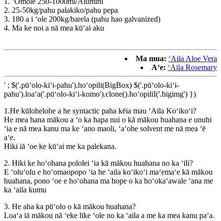
1. ʻŌmole 250-1000ml/Alumini
2. 25-50kg/pahu palakiko/pahu pepa
3. 180 a i ʻole 200kg/barela (pahu hao galvanized)
4. Ma ke noi a nā mea kūʻai aku
Ma mua:
ʻAila Aloe Vera
Aʻe:
ʻAila Rosemary
' ; $('.pūʻolo-kiʻi-pahu').hoʻopili(BigBox) $('.pūʻolo-kiʻi-
pahu').loaʻa('.pūʻolo-kiʻi-komo').clone().hoʻopiliI('.bigimg') })
1.He kūlohelohe a he syntactic paha kēia mau ʻAila Koʻikoʻi?
He mea hana mākou a ʻo ka hapa nui o kā mākou huahana e unuhi
ʻia e nā mea kanu ma ke ʻano maoli, ʻaʻohe solvent me nā mea ʻē
aʻe.
Hiki iā ʻoe ke kūʻai me ka palekana.
2. Hiki ke hoʻohana pololei ʻia kā mākou huahana no ka ʻili?
E ʻoluʻolu e hoʻomaopopo ʻia he ʻaila koʻikoʻi maʻemaʻe kā mākou
huahana, pono ʻoe e hoʻohana ma hope o ka hoʻokaʻawale ʻana me
ka ʻaila kumu
3. He aha ka pūʻolo o kā mākou huahana?
Loaʻa iā mākou nā ʻeke like ʻole no ka ʻaila a me ka mea kanu paʻa.