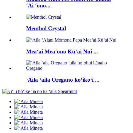
ʻAi ʻono...
Menthol Crystal
Meaʻai Meaʻono Kūʻai Nui ...
ʻAila ʻaila Oregano koʻikoʻi ...