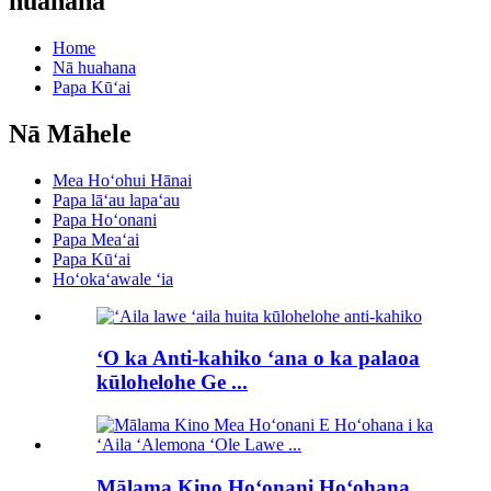
huahana
Home
Nā huahana
Papa Kūʻai
Nā Māhele
Mea Hoʻohui Hānai
Papa lāʻau lapaʻau
Papa Hoʻonani
Papa Meaʻai
Papa Kūʻai
Hoʻokaʻawale ʻia
ʻO ka Anti-kahiko ʻana o ka palaoa
kūlohelohe Ge ...
Mālama Kino Hoʻonani Hoʻohana