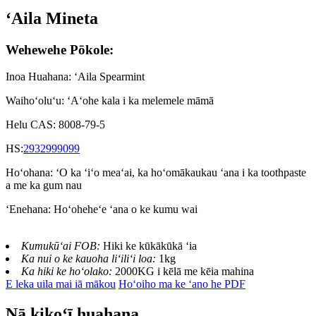
ʻAila Mineta
Wehewehe Pōkole:
Inoa Huahana: ʻAila Spearmint
Waihoʻoluʻu: ʻAʻohe kala i ka melemele māmā
Helu CAS: 8008-79-5
HS:
2932999099
Hoʻohana: ʻO ka ʻiʻo meaʻai, ka hoʻomākaukau ʻana i ka toothpaste
a me ka gum nau
ʻEnehana: Hoʻoheheʻe ʻana o ke kumu wai
Kumukūʻai FOB:
Hiki ke kūkākūkā ʻia
Ka nui o ke kauoha liʻiliʻi loa:
1kg
Ka hiki ke hoʻolako:
2000KG i kēlā me kēia mahina
E leka uila mai iā mākou
Hoʻoiho ma ke ʻano he PDF
Nā kikoʻī huahana