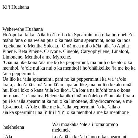
Kiʻi Huahana
Wehewehe Huahana
Hoʻopuka ʻia ka ʻAila Koʻikoʻi o ka Spearmint ma o ka hoʻoheheʻe
mahu ʻana o nā wēlau pua o ka mea kanu spearmint, nona ka inoa
ʻepekema ʻo Mentha Spicata. ʻO nā mea nui o kēia ʻaila ʻo Alpha
Pinene, Beta Pinene, Carvone, Cineole, Caryophyllene, Linalool,
Limonene, Menthol a me Myrcene.
ʻOiai ua like kona ʻala me ko ka peppermint, ma muli o ke alo o ka
menthol, ʻaʻole nui ka nui o ka menthol i hoʻohālikelike ʻia me ko ka
ʻaila peppermint.
Ua lilo ka ʻaila spearmint i pani no ka peppermint i ka wā ʻaʻole
loaʻa, a loaʻa iā ia nā ʻano lāʻau lapaʻau like, ma muli o ke alo o nā
hui like i loko o kāna ʻaila koʻikoʻi. Ua loaʻa nā hiʻohiʻona o kona
hoʻohana ʻia ʻana ma Helene kahiko i nā moʻolelo mōʻaukala.
Loaʻa
pū i ka ʻaila spearmint ka nui o ka limonene, dihydrocarvone, a me
1,8-cineol. ʻAʻole e like me ka ʻaila peppermint, ʻo ka ʻaila o
aia ka spearmint i nā liʻiliʻi liʻiliʻi o ka menthol a me ka menthone
Wai moakāka ʻole a i ʻōmaʻomaʻo
helehelena
melemele
ʻAla
Loaʻa iā ia ke ʻala ʻano o ka spearmint