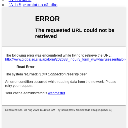
ʻAila Spearmint no nā niho