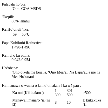
Palapala hōʻoia:
ʻO ke COA MSDS
ʻIkepili:
80% lanahu
Ka Hoʻohuli ʻIke:
-59 – -50℃
Papa Kuhikuhi Refractive:
1.490-1.496
Ka nui o ka pilina:
0.942-0.954
Hoʻohana:
ʻOno o kēlā me kēia lā, ʻOno Meaʻai, Nā Lapaʻau a me nā
Mea Hoʻonani
Ka manawa o waena o ka hoʻomaka a i ka wā pau
:
1 –
301 –
Ka nui (Kilokalama)
>500
300
500
Manawa i manaʻo ʻia (nā
E kūkākūkā
8
10
lā)
ʻia