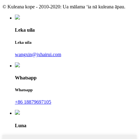
© Kuleana kope - 2010-2020: Ua mālama ʻia nā kuleana āpau.
Leka uila
Leka uila
wangxin@jxhairui.com
Whatsapp
Whatsapp
+86 18879697105
Luna